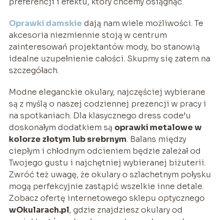
preferencji i efektu, który chcemy osiągnąć.
Oprawki damskie
dają nam wiele możliwości. Te
akcesoria niezmiennie stoją w centrum
zainteresowań projektantów mody, bo stanowią
idealne uzupełnienie całości. Skupmy się zatem na
szczegółach.
Modne eleganckie okulary, najczęściej wybierane
są z myślą o naszej codziennej prezencji w pracy i
na spotkaniach. Dla klasycznego dress code’u
doskonałym dodatkiem są
oprawki metalowe w
kolorze złotym lub srebrnym
. Balans między
ciepłym i chłodnym odcieniem będzie zależał od
Twojego gustu i najchętniej wybieranej biżuterii.
Zwróć też uwagę, że okulary o szlachetnym połysku
mogą perfekcyjnie zastąpić wszelkie inne detale.
Zobacz ofertę internetowego sklepu optycznego
wOkularach.pl
, gdzie znajdziesz okulary od