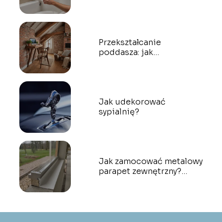
trwałe opcje
Przekształcanie
poddasza: jak
przekształcić
niewykorzystywaną
przestrzeń w praktyczne
pomieszczenie?
Jak udekorować
sypialnię?
Jak zamocować metalowy
parapet zewnętrzny?
Najlepsze kleje i metody