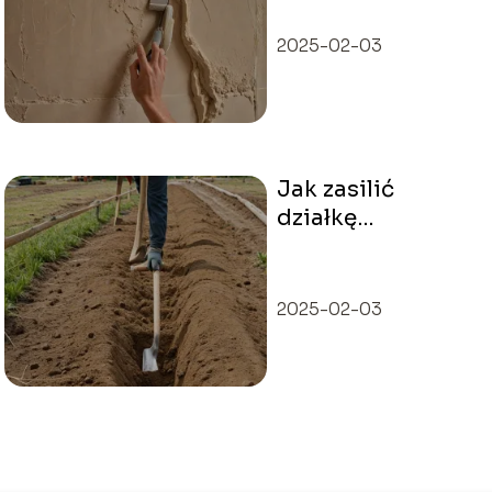
kafelków? Zalety i
wady
2025-02-03
Jak zasilić
działkę
elektrycznością
bez budynku?
Praktyczny
2025-02-03
przewodnik