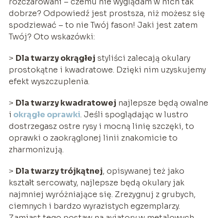
rozczarowani – czemu nie wyglądam w nich tak
dobrze? Odpowiedź jest prostsza, niż możesz się
spodziewać – to nie Twój fason! Jaki jest zatem
Twój? Oto wskazówki:
>
Dla twarzy okrągłej
styliści zalecają okulary
prostokątne i kwadratowe. Dzięki nim uzyskujemy
efekt wyszczuplenia.
>
Dla twarzy kwadratowej
najlepsze będą owalne
i
okrągłe oprawki
. Jeśli spoglądając w lustro
dostrzegasz ostre rysy i mocną linię szczęki, to
oprawki o zaokrąglonej linii znakomicie to
zharmonizują.
>
Dla twarzy trójkątnej
, opisywanej też jako
kształt sercowaty, najlepsze będą okulary jak
najmniej wyróżniające się. Zrezygnuj z grubych,
ciemnych i bardzo wyrazistych egzemplarzy.
Zamiast tego postaw na aviatory w metalowych