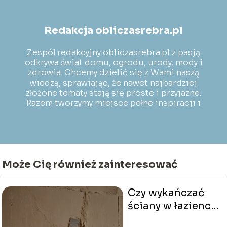
Redakcja obliczasrebra.pl
Zespół redakcyjny obliczasrebra.pl z pasją
odkrywa świat domu, ogrodu, urody, mody i
zdrowia. Chcemy dzielić się z Wami naszą
wiedzą, sprawiając, że nawet najbardziej
złożone tematy stają się proste i przyjazne.
Razem tworzymy miejsce pełne inspiracji i
praktycznych porad!
Może Cię również zainteresować
Czy wykańczać
ściany w łazience
przed kładzeniem