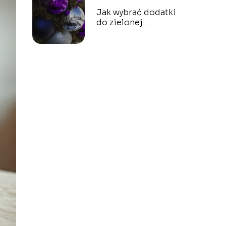
Jak wybrać dodatki
do zielonej
sukienki?