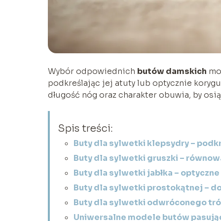
Wybór odpowiednich
butów damskich
moż
podkreślając jej atuty lub optycznie koryg
długość nóg oraz charakter obuwia, by osią
Spis treści:
Buty dla sylwetki klepsydry – podk
Buty dla sylwetki gruszki – równowa
Buty dla sylwetki jabłka – optyczn
Buty dla sylwetki prostokątnej – d
Buty dla sylwetki odwróconego tró
Uniwersalne modele butów pasując