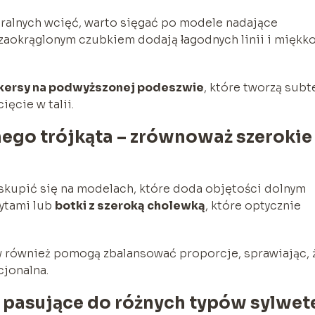
turalnych wcięć, warto sięgać po modele nadające
 zaokrąglonym czubkiem dodają łagodnych linii i miękk
kersy na podwyższonej podeszwie
, które tworzą subt
ięcie w talii.
ego trójkąta – zrównoważ szerokie
kupić się na modelach, które doda objętości dolnym
ytami lub
botki z szeroką cholewką
, które optycznie
 również pomogą zbalansować proporcje, sprawiając, 
cjonalna.
pasujące do różnych typów sylwet