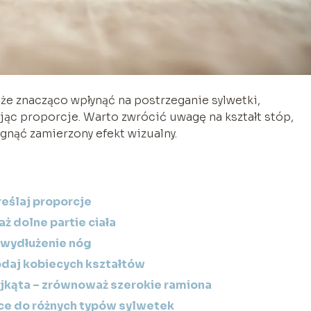
e znacząco wpłynąć na postrzeganie sylwetki,
ując proporcje. Warto zwrócić uwagę na kształt stóp,
gnąć zamierzony efekt wizualny.
reślaj proporcje
ż dolne partie ciała
e wydłużenie nóg
odaj kobiecych kształtów
jkąta – zrównoważ szerokie ramiona
e do różnych typów sylwetek