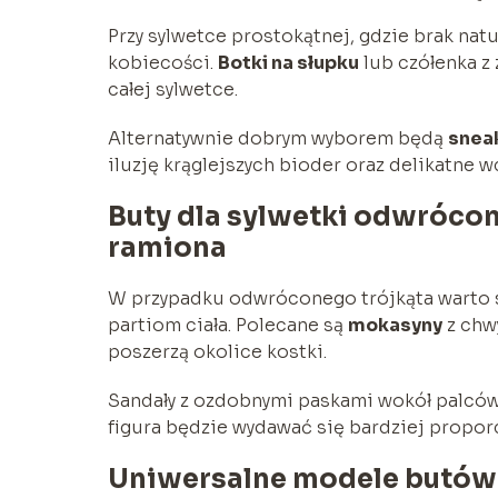
Przy sylwetce prostokątnej, gdzie brak na
kobiecości.
Botki na słupku
lub czółenka z
całej sylwetce.
Alternatywnie dobrym wyborem będą
snea
iluzję krąglejszych bioder oraz delikatne wc
Buty dla sylwetki odwrócon
ramiona
W przypadku odwróconego trójkąta warto s
partiom ciała. Polecane są
mokasyny
z chw
poszerzą okolice kostki.
Sandały z ozdobnymi paskami wokół palców
figura będzie wydawać się bardziej propor
Uniwersalne modele butów 