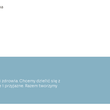
na
o
 zdrowia. Chcemy dzielić się z
e i przyjazne. Razem tworzymy