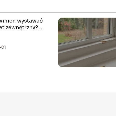
owinien wystawać
et zewnętrzny?
alne wymiary
-01