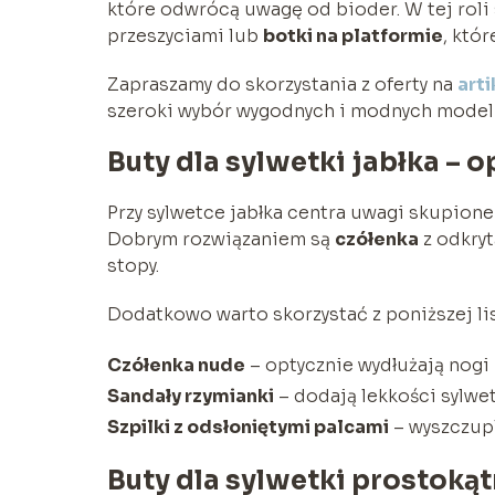
które odwrócą uwagę od bioder. W tej roli
przeszyciami lub
botki na platformie
, któ
Zapraszamy do skorzystania z oferty na
arti
szeroki wybór wygodnych i modnych modeli
Buty dla sylwetki jabłka – 
Przy sylwetce jabłka centra uwagi skupione
Dobrym rozwiązaniem są
czółenka
z odkryt
stopy.
Dodatkowo warto skorzystać z poniższej lis
Czółenka nude
– optycznie wydłużają nogi
Sandały rzymianki
– dodają lekkości sylwe
Szpilki z odsłoniętymi palcami
– wyszczupl
Buty dla sylwetki prostoką