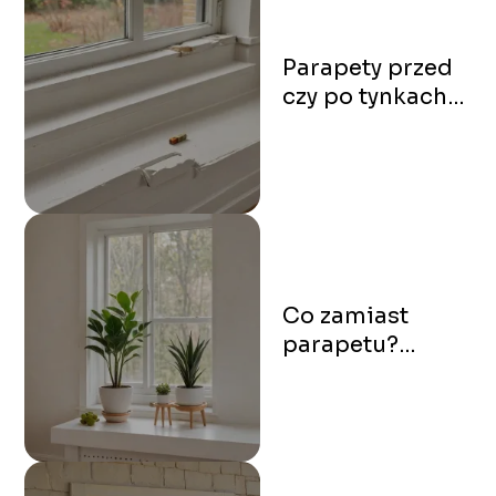
Parapety przed
czy po tynkach?
Kiedy je
montować, by
uniknąć
błędów?
Co zamiast
parapetu?
Alternatywne
rozwiązania do
okien