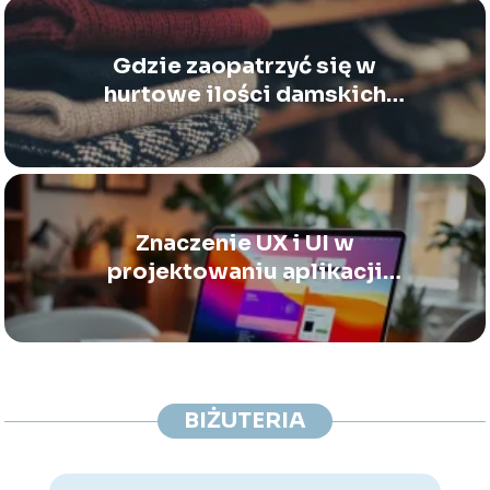
Gdzie zaopatrzyć się w
hurtowe ilości damskich
swetrów
Znaczenie UX i UI w
projektowaniu aplikacji
mobilnych i webowych
BIŻUTERIA