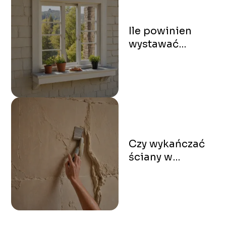
Ile powinien
wystawać
parapet
zewnętrzny?
Optymalne
wymiary
Czy wykańczać
ściany w
łazience przed
kładzeniem
kafelków? Zalety
i wady